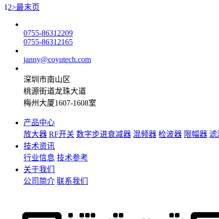
1
2
>
最末页
0755-86312209
0755-86312165
janny@coyutech.com
深圳市南山区
桃源街道龙珠大道
梅州大厦1607-1608室
产品中心
放大器
RF开关
数字步进衰减器
混频器
检波器
限幅器
滤
技术资讯
行业信息
技术参考
关于我们
公司简介
联系我们