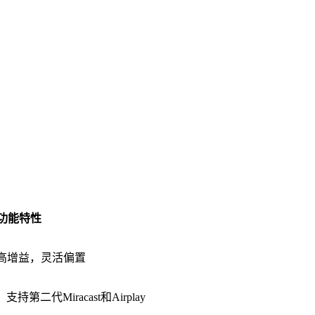
功能特性
低噪，高增益，灵活偏置
持第二代Miracast和Airplay