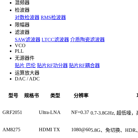
混频器
检波器
对数检波器
RMS检波器
限幅器
滤波器
SAW滤波器
LTCC滤波器
介质陶瓷滤波器
VCO
PLL
无源器件
贴片 巴伦
贴片RF功分器
贴片RF耦合器
运算放大器
DAC / ADC
型号
规格书
类型
分辨率
GRF2051
Ultra-LNA
NF=0.37
0.7-3.8GHz, 超
AM8275
HDMI TX
1080@60
5.8G、免切换、HDR、支