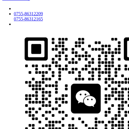
0755-86312209
0755-86312165