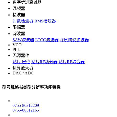
数字步进衰减器
混频器
检波器
对数检波器
RMS检波器
限幅器
滤波器
SAW滤波器
LTCC滤波器
介质陶瓷滤波器
VCO
PLL
无源器件
贴片 巴伦
贴片RF功分器
贴片RF耦合器
运算放大器
DAC / ADC
型号
规格书
类型
分辨率
功能特性
0755-86312209
0755-86312165