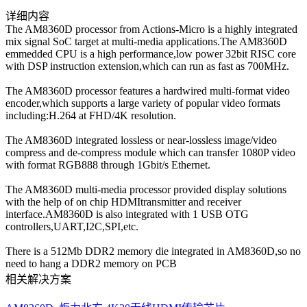
详细内容
The AM8360D processor from Actions-Micro is a highly integrated
mix signal SoC target at multi-media applications.The AM8360D
emmedded CPU is a high performance,low power 32bit RISC core
with DSP instruction extension,which can run as fast as 700MHz.
The AM8360D processor features a hardwired multi-format video
encoder,which supports a large variety of popular video formats
including:H.264 at FHD/4K resolution.
The AM8360D integrated lossless or near-lossless image/video
compress and de-compress module which can transfer 1080P video
with format RGB888 through 1Gbit/s Ethernet.
The AM8360D multi-media processor provided display solutions
with the help of on chip HDMItransmitter and receiver
interface.AM8360D is also integrated with 1 USB OTG
controllers,UART,I2C,SPI,etc.
There is a 512Mb DDR2 memory die integrated in AM8360D,so no
need to hang a DDR2 memory on PCB
相关解决方案