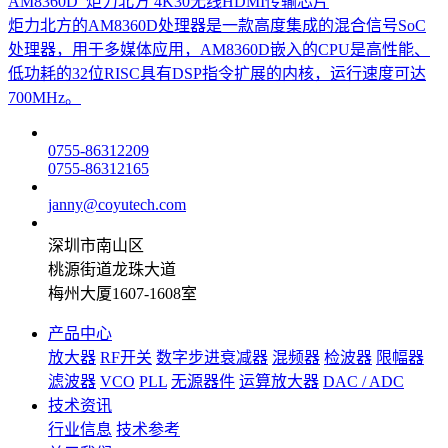
AM8360D_炬力北方 4K30无线HDMI传输芯片
炬力北方的AM8360D处理器是一款高度集成的混合信号SoC
处理器，用于多媒体应用，AM8360D嵌入的CPU是高性能、
低功耗的32位RISC具有DSP指令扩展的内核，运行速度可达
700MHz。
0755-86312209
0755-86312165
janny@coyutech.com
深圳市南山区
桃源街道龙珠大道
梅州大厦1607-1608室
产品中心
放大器
RF开关
数字步进衰减器
混频器
检波器
限幅器
滤波器
VCO
PLL
无源器件
运算放大器
DAC / ADC
技术资讯
行业信息
技术参考